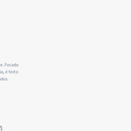
re. Focado
, é feito
ados.