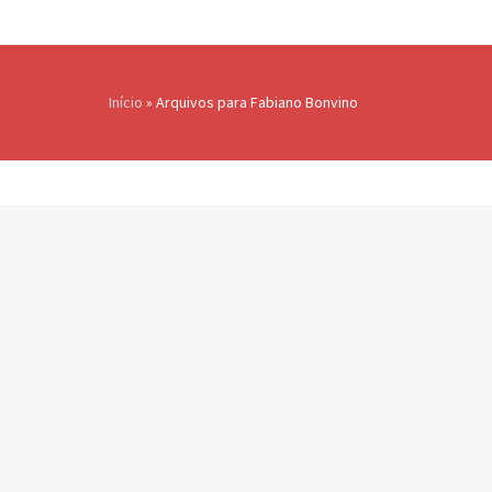
Início
»
Arquivos para Fabiano Bonvino
ÚLTIMOS ARTIGOS
Outsourcing e proteção de
dados: cinco estratégias
que toda empresa de
tecnologia precisa
considerar
5 de outubro de 2022
A influência das leis de
proteção de dados dentro
dos projetos de
desenvolvimento de
software em outsourcing