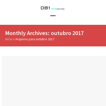
Skip
to
content
Open
Close
mobile
mobile
Monthly Archives: outubro 2017
menu
menu
Início
»
Arquivos para outubro 2017
Gestão de Projetos com
Inteligência Artificial:
conheça o Tinbot
30 de outubro de 2017
jeremiascosta
Inovação
,
Tech Journey
0 Comments
Já pensou em ter um robô como gerente? Pois é! Isso já é