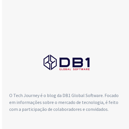
COMERCIAL
db1@db1group.com
Maringá:
+55 (44) 3033-6300
Curitiba:
+55 (41) 4063-7089
São Paulo:
+55 (11) 4063-5970
O Tech Journey é o blog da DB1 Global Software. Focado
em informações sobre o mercado de tecnologia, é feito
com a participação de colaboradores e convidados.