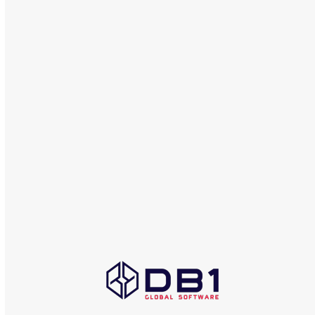
junho 2017
maio 2017
abril 2017
dezembro 2016
COMERCIAL
db1@db1group.com
Maringá:
+55 (44) 3033-6300
Curitiba:
+55 (41) 4063-7089
São Paulo:
+55 (11) 4063-5970