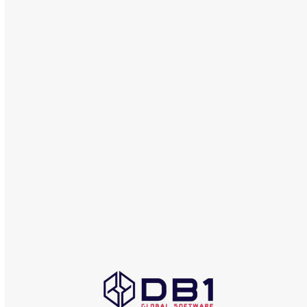
junho 2017
maio 2017
abril 2017
dezembro 2016
COMERCIAL
db1@db1group.com
Maringá:
+55 (44) 3033-6300
Curitiba:
+55 (41) 4063-7089
São Paulo:
+55 (11) 4063-5970