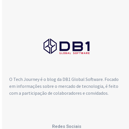
db1@db1group.com
Maringá:
+55 (44) 3033-6300
Curitiba:
+55 (41) 4063-7089
São Paulo:
+55 (11) 4063-5970
O Tech Journey é o blog da DB1 Global Software. Focado
em informações sobre o mercado de tecnologia, é feito
com a participação de colaboradores e convidados.
Redes Sociais