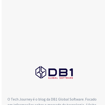
abril 2017
dezembro 2016
COMERCIAL
db1@db1group.com
Maringá:
+55 (44) 3033-6300
Curitiba:
+55 (41) 4063-7089
São Paulo:
+55 (11) 4063-5970
O Tech Journey é o blog da DB1 Global Software. Focado
em informações sobre o mercado de tecnologia, é feito