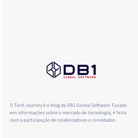
COMERCIAL
db1@db1group.com
Maringá:
+55 (44) 3033-6300
Curitiba:
+55 (41) 4063-7089
São Paulo:
+55 (11) 4063-5970
O Tech Journey é o blog da DB1 Global Software. Focado
em informações sobre o mercado de tecnologia, é feito
com a participação de colaboradores e convidados.