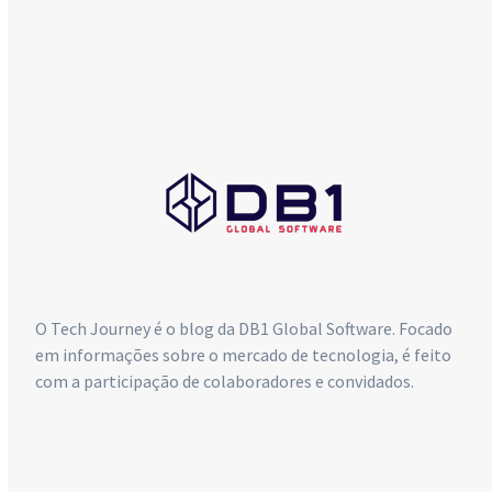
db1@db1group.com
Maringá:
+55 (44) 3033-6300
Curitiba:
+55 (41) 4063-7089
São Paulo:
+55 (11) 4063-5970
O Tech Journey é o blog da DB1 Global Software. Focado
em informações sobre o mercado de tecnologia, é feito
com a participação de colaboradores e convidados.