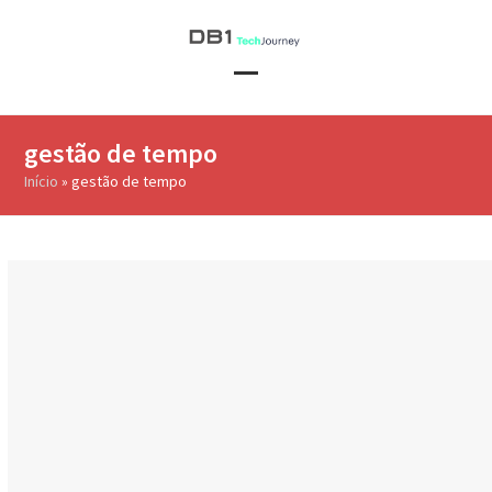
Skip
to
content
Open
Close
mobile
mobile
gestão de tempo
menu
menu
Início
»
gestão de tempo