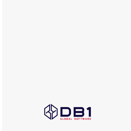
maio 2017
abril 2017
dezembro 2016
COMERCIAL
db1@db1group.com
Maringá:
+55 (44) 3033-6300
Curitiba:
+55 (41) 4063-7089
São Paulo:
+55 (11) 4063-5970